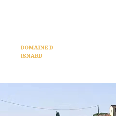
mas.isnard34@gmail.com
+33 (0)6.32.69.91.93 / +33
(0)6.67.59.34.69
DOMAINE D
ISNARD
Des clients toujours
satisfaits