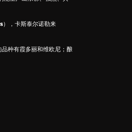
nès），卡斯泰尔诺勒来
的品种有霞多丽和维欧尼；酿