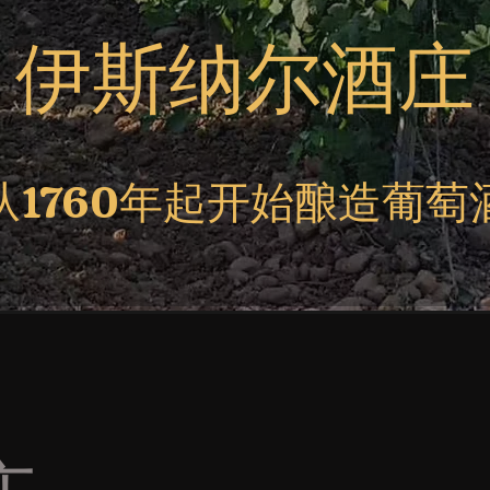
伊斯纳尔酒庄
从1760年起开始酿造葡萄