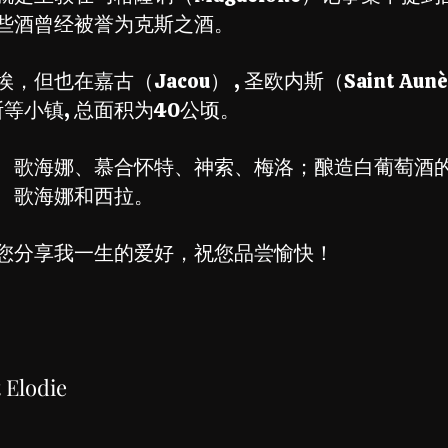
些酒曾经被誉为克斯之酒。
也在嘉古（Jacou） , 圣欧内斯（Saint Au
）和克斯等小镇, 总面积为40公顷。
、歌海娜、慕合怀特、神索、梅洛；酿造白葡萄酒
、歌海娜和西拉。
您分享我一生的爱好，祝您品尝愉快！
Elodie